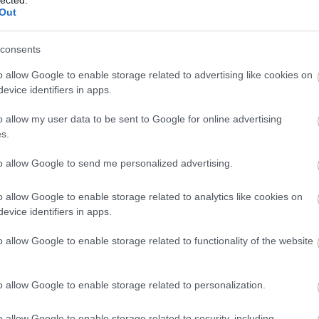
érzésének fokozásához, valamint az élet
Out
kihívásaival való hatékonyabb
megbirkózáshoz.
consents
Az önfejlesztés előnyei
o allow Google to enable storage related to advertising like cookies on
1. Növekedett önismeret: Az önfejlesztési út
evice identifiers in apps.
kezdőpontja gyakran az önvizsgálat, ami által
jobban megismerhetjük saját motivációinkat,
o allow my user data to be sent to Google for online advertising
vágyainkat, erősségeinket és korlátainkat. Ez
s.
az önismeret alapvető ahhoz, hogy tudatos
to allow Google to send me personalized advertising.
döntéseket hozhassunk életünk különböző
aspektusairól.
ok
o allow Google to enable storage related to analytics like cookies on
2. Hatékonyabb célkitűzés és -elérés: Az
evice identifiers in apps.
önfejlesztés segít kialakítani a célok
ll
meghatározásához és eléréséhez szükséges
o allow Google to enable storage related to functionality of the website
készségeket és stratégiákat, így könnyebbé
válik számunkra, hogy elérjük azt, amire
vágyunk az életben.
o allow Google to enable storage related to personalization.
k
az
3. Javuló mentális és fizikai egészség: Az
a
o allow Google to enable storage related to security, including