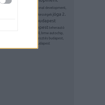
hiptuninggyik
Personal development,
jóga 2.
árpittisztítás és más érdekességek
és 13. kerület budapest
webfejlesztés budapest
teherautó
bérlés 16. kerület, feelwell, bmw autochip,
szőnyegtisztítás, webfejlesztés budapest,
kárpittisztítás Budapest