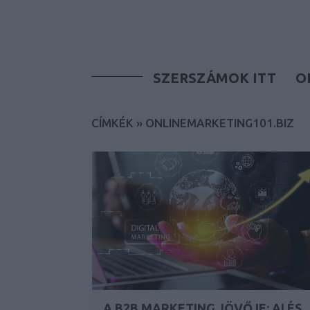
SZERSZÁMOK ITT
O
CÍMKÉK
»
ONLINEMARKETING101.BIZ
A B2B MARKETING JÖVŐJE: AI ÉS