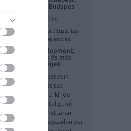
webfejlesztés Budapes
Bmw autochip
szőnyegtisztítás, kárpittisztítás
budapest
webfejlesztés
Personal development,
kárpittisztítás és más
érdekességek
building self esteem
szonyegtisztitas
englischkursefurkinder
karpittisztitas
teligumi
anyanyelvinemettanar
ozmetikaesszepsegszalon
our
personal development