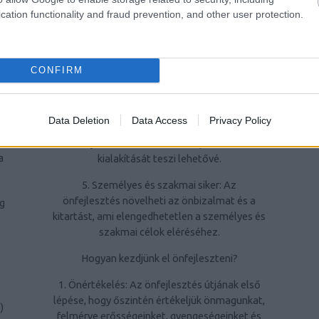
önfejlesztési tevékenységek, mint a
ó
cation functionality and fraud prevention, and other user protection.
c
meditáció, a testmozgás vagy az egészséges
táplálkozás, hozzájárulnak a mentális és
k
n
fizikai jólléthez.
mi
CONFIRM
4. Fejlesztett kapcsolatok: Az önfejlesztés
révén javíthatjuk kommunikációs
készségeinket, empátiánkat és
Data Deletion
Data Access
Privacy Policy
konfliktuskezelő képességeinket, ami
mélyebb és értelmesebb kapcsolatok
őr
a
kialakítását teszi lehetővé.
5. Személyes és szakmai siker: Az
önfejlesztés növelheti az önbizalmat és a
ng
kitartást, ami elengedhetetlen a személyes és
szakmai célok eléréséhez.
Hogyan kezdjünk el önfejleszteni?
1. Önértékelés: Az önfejlesztés útjának első
lépése, hogy őszintén értékeljük önmagunkat,
1
)
felmérve erősségeinket, gyengeségeinket és