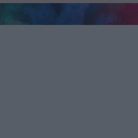
rpittisztítás, webol
készítés, autó
Riemchen Verblender