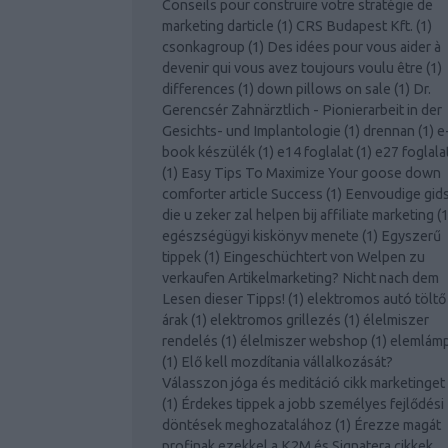
Conseils pour construire votre stratégie de
marketing darticle
(
1
)
CRS Budapest Kft.
(
1
)
csonkagroup
(
1
)
Des idées pour vous aider à
devenir qui vous avez toujours voulu être
(
1
)
differences
(
1
)
down pillows on sale
(
1
)
Dr.
Gerencsér Zahnärztlich - Pionierarbeit in der
Gesichts- und Implantologie
(
1
)
drennan
(
1
)
e
book készülék
(
1
)
e14 foglalat
(
1
)
e27 foglala
(
1
)
Easy Tips To Maximize Your goose down
comforter article Success
(
1
)
Eenvoudige gid
die u zeker zal helpen bij affiliate marketing
(
egészségügyi kiskönyv menete
(
1
)
Egyszerű
tippek
(
1
)
Eingeschüchtert von Welpen zu
verkaufen Artikelmarketing? Nicht nach dem
Lesen dieser Tipps!
(
1
)
elektromos autó töltő
árak
(
1
)
elektromos grillezés
(
1
)
élelmiszer
rendelés
(
1
)
élelmiszer webshop
(
1
)
elemlám
(
1
)
Elő kell mozdítania vállalkozását?
Válasszon jóga és meditáció cikk marketinget
(
1
)
Érdekes tippek a jobb személyes fejlődési
döntések meghozatalához
(
1
)
Érezze magát
profinak ezekkel a K2M és Signatera cikkek