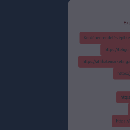
Exp
Konténer rendelés építk
https://teli
https://affiliatemarketing
https:
http
https:/