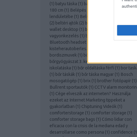
(
1
)
batyu táska
(
1
)
bazilika
(
1
)
belátásgátló hál
authenti
180 cm
(
1
)
Belépés a Facebook Marketing
lendületébe
(
1
)
Belsőépítészet
(
1
)
beltéri ajtó
(
2
)
beltéri ajtók
(
2
)
beltéri ajtó tokkal
(
2
)
bitcoi
wallet desktop
(
1
)
bitcoin wallet osx
(
1
)
bizal
vagyonkezelés
(
1
)
blázek
(
1
)
blazek
(
1
)
Bluetooth headset
(
1
)
BMW
kisteherautoberles.co.hu árak
(
1
)
borászat
(
1
)
bordiszmuvek
(
1
)
bőrgyógyászat
(
1
)
bőrgyógyászat 3. kerület
(
1
)
borrendelés
(
1
)
b
iskolatáska
(
1
)
bőr oldaltáska férfi
(
1
)
bor task
(
1
)
bőr táskák
(
1
)
bőr táska magyar
(
1
)
Bosch
mosogatógép
(
1
)
brix
(
1
)
brother fotópapír
(
1
)
Bullrent sportautók
(
1
)
CCTV alarm monitori
(
1
)
Cége elveszik az interneten? Használja
ezeket az Internet Marketing tippeket a
gyakorlatban
(
1
)
Chiptuning Videók
(
1
)
comforterstorage
(
1
)
comforter storage
(
1
)
comforter storage bags
(
1
)
Cómo lidiar con
eficacia con la crisis de la mediana edad y
desarrollarse como persona
(
1
)
confidence
(