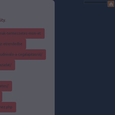
ity.
aznak-termeszetes-msm-et
az-etrendedbe
udnivalo-a-cegalapitasrol/
azadat/
etes/
dhez.php