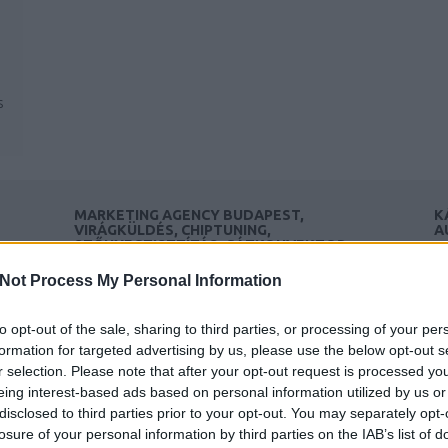
s
.
MARKETING AGENCY BUDAPEST,
K
VIRÁGKÜLDÉS, CHIPTUNING,
A
SZŐNYEGTISZTÍTÁS, GÁZKONVEKTOR
SZERELÉS, KÁRPITTISZTÍTÁS
Ri
Not Process My Personal Information
Miért fontos az
au
önfejlesztés?
to opt-out of the sale, sharing to third parties, or processing of your per
F
formation for targeted advertising by us, please use the below opt-out s
r selection. Please note that after your opt-out request is processed y
K
Az önfejlesztés egy összetett és személyes
eing interest-based ads based on personal information utilized by us or
Ho
folyamat, mely során az egyén azon dolgozik,
disclosed to third parties prior to your opt-out. You may separately opt-
la
hogy javítsa önmagát, kiaknázza rejtett
losure of your personal information by third parties on the IAB’s list of