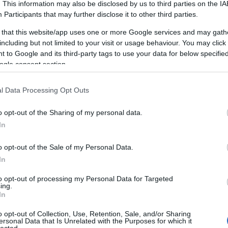
potenciálját és optimalizálja teljesítményét
. This information may also be disclosed by us to third parties on the
IA
B
mind személyes, mind szakmai életében. Ez a
Participants
that may further disclose it to other third parties.
Is
folyamat magában foglalja a saját
I
 that this website/app uses one or more Google services and may gath
képességek, ismeretek és kompetenciák
b
including but not limited to your visit or usage behaviour. You may click 
bővítését, valamint a mentális és fizikai
m
 to Google and its third-party tags to use your data for below specifi
egészség fejlesztését. Az önfejlesztés nem
a 
ogle consent section.
csupán a hibák kijavítására vagy hiányosságok
a
pótlására irányul; sokkal inkább egy
ah
l Data Processing Opt Outs
önmagunk által vezetett, pozitív változásra
m
és személyes növekedésre irányuló utazás.
o opt-out of the Sharing of my personal data.
Az önfejlesztés jelentősége
In
t
Az önfejlesztés azért kiemelkedően fontos,
n
o opt-out of the Sale of my Personal Data.
mert lehetővé teszi az egyének számára,
In
hogy jobban megértsék önmagukat,
T
A
felismerjék és megvalósítsák képességeiket,
to opt-out of processing my Personal Data for Targeted
W
valamint javítsák életminőségüket. Ez egy
ing.
t
In
s
olyan folyamat, amely hozzájárul az
t
önbizalom növekedéséhez, a stressz
o opt-out of Collection, Use, Retention, Sale, and/or Sharing
kezeléséhez, a boldogság és elégedettség
ersonal Data that Is Unrelated with the Purposes for which it
1
)
lected.