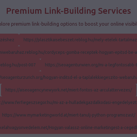
Premium Link-Building Services
lore premium link-building options to boost your online visibil
ezéshez
https://plasztikaisebeszet.reblog.hu/mely-etelek-tartalm
gumiwebaruhaz.reblog.hu/cordyceps-gomba-receptek-hogyan-epitsd-be-
.reblog.hu/post-007
https://seoagenturwien.org/mi-a-legfontosabb-t
//seoagenturzurich.org/hogyan-inditsd-el-a-taplalekkiegeszito-webaruh
https://aiseoagencynewyork.net/miert-fontos-az-arculattervezes/
s://www.ferfiegeszsegor.hu/mi-az-a-hulladekgazdalkodasi-engedelyezt
https://www.mymarketingworld.at/miert-tanulj-python-programozast/
/kelahvagyonvedelem.net/Hogyan-valassz-online-marketingest-a-cege