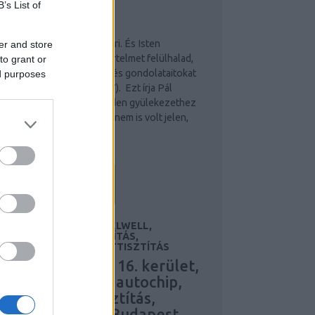
B’s List of
LOGAJÁNLÓ
ten békessége, nem emberi.
sten békessége, nem emberi. És Isten
er and store
ékessége, amely minden értelmet felülhalad,
to grant or
eg fogja őrizni szíveteket és gondolataitokat
ed purposes
Krisztus Jézusban. (Fil 4, 7). Ezt írja Pál
postol a Filippieknek. Minden gyülekezethez
ová járt Pál apostol, vagy nem is volt jelen,
indig olyan szellemi…
mindenbenkrisztus.blog.hu
EHERAUTÓ BÉRLÉS, FEELWELL,
UTOCHIP, KÁRPITTISZTÍTÁS,
EBFEJLESZTÉS, KÁRPITTISZTÍTÁS
eherautó bérlés 16. kerület,
feelwell, Bmw autochip,
szőnyegtisztítás,
kárpittisztítás Budapest,