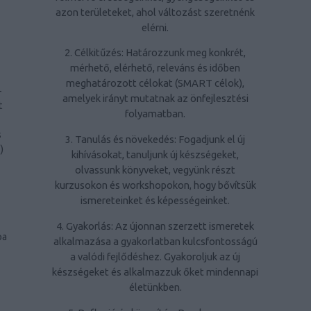
azon területeket, ahol változást szeretnénk
elérni.
2. Célkitűzés: Határozzunk meg konkrét,
mérhető, elérhető, releváns és időben
meghatározott célokat (SMART célok),
-
amelyek irányt mutatnak az önfejlesztési
t
folyamatban.
s
3. Tanulás és növekedés: Fogadjunk el új
1
)
kihívásokat, tanuljunk új készségeket,
olvassunk könyveket, vegyünk részt
kurzusokon és workshopokon, hogy bővítsük
ismereteinket és képességeinket.
4. Gyakorlás: Az újonnan szerzett ismeretek
pa
alkalmazása a gyakorlatban kulcsfontosságú
a valódi fejlődéshez. Gyakoroljuk az új
készségeket és alkalmazzuk őket mindennapi
életünkben.