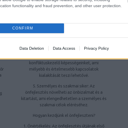
az
cation functionality and fraud prevention, and other user protection.
k
3. Javuló mentális és fizikai egészség: Az
a
önfejlesztési tevékenységek, mint a
ó
meditáció, a testmozgás vagy az egészséges
c
táplálkozás, hozzájárulnak a mentális és
CONFIRM
n
fizikai jólléthez.
k
mi
4. Fejlesztett kapcsolatok: Az önfejlesztés
Data Deletion
Data Access
Privacy Policy
révén javíthatjuk kommunikációs
készségeinket, empátiánkat és
konfliktuskezelő képességeinket, ami
mélyebb és értelmesebb kapcsolatok
őr
a
kialakítását teszi lehetővé.
5. Személyes és szakmai siker: Az
önfejlesztés növelheti az önbizalmat és a
ng
kitartást, ami elengedhetetlen a személyes és
szakmai célok eléréséhez.
Hogyan kezdjünk el önfejleszteni?
1. Önértékelés: Az önfejlesztés útjának első