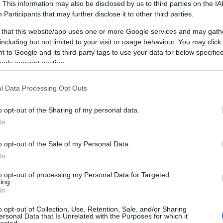
folyamat, mely során az egyén azon dolgozik,
. This information may also be disclosed by us to third parties on the
IA
la
hogy javítsa önmagát, kiaknázza rejtett
Participants
that may further disclose it to other third parties.
potenciálját és optimalizálja teljesítményét
B
 that this website/app uses one or more Google services and may gath
mind személyes, mind szakmai életében. Ez a
including but not limited to your visit or usage behaviour. You may click 
Ca
folyamat magában foglalja a saját
i
 to Google and its third-party tags to use your data for below specifi
képességek, ismeretek és kompetenciák
A
ogle consent section.
bővítését, valamint a mentális és fizikai
P
egészség fejlesztését. Az önfejlesztés nem
m
csupán a hibák kijavítására vagy hiányosságok
l Data Processing Opt Outs
i
pótlására irányul; sokkal inkább egy
m
önmagunk által vezetett, pozitív változásra
o opt-out of the Sharing of my personal data.
e
és személyes növekedésre irányuló utazás.
In
i
Az önfejlesztés jelentősége
o opt-out of the Sale of my Personal Data.
t
In
Az önfejlesztés azért kiemelkedően fontos,
n
mert lehetővé teszi az egyének számára,
to opt-out of processing my Personal Data for Targeted
hogy jobban megértsék önmagukat,
ing.
T
In
felismerjék és megvalósítsák képességeiket,
A
valamint javítsák életminőségüket. Ez egy
W
o opt-out of Collection, Use, Retention, Sale, and/or Sharing
s
olyan folyamat, amely hozzájárul az
t
ersonal Data that Is Unrelated with the Purposes for which it
t
lected.