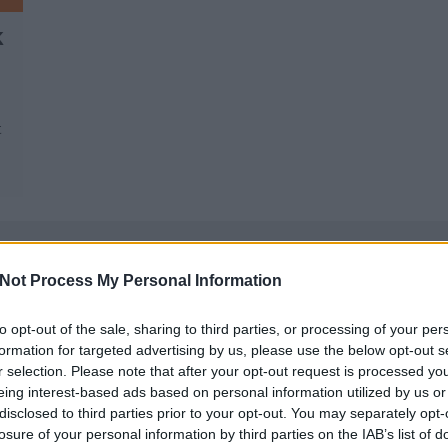
K
t
MARKETING AGENCY BUDAPEST,
K
VIRÁGKÜLDÉS, CHIPTUNING,
A
Not Process My Personal Information
SZŐNYEGTISZTÍTÁS, GÁZKONVEKTOR
SZERELÉS, KÁRPITTISZTÍTÁS
Ri
Miért fontos az
au
to opt-out of the sale, sharing to third parties, or processing of your per
önfejlesztés?
formation for targeted advertising by us, please use the below opt-out s
r selection. Please note that after your opt-out request is processed y
F
eing interest-based ads based on personal information utilized by us or
disclosed to third parties prior to your opt-out. You may separately opt-
K
Az önfejlesztés egy összetett és személyes
losure of your personal information by third parties on the IAB’s list of
Ho