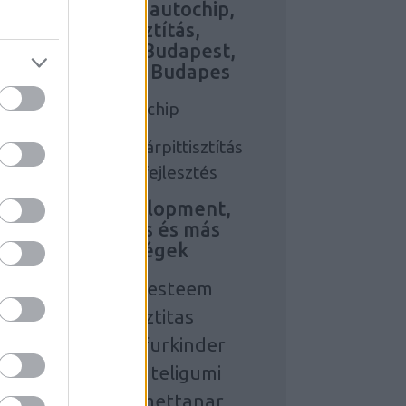
feelwell, Bmw autochip,
szőnyegtisztítás,
kárpittisztítás Budapest,
webfejlesztés Budapes
Bmw autochip
szőnyegtisztítás, kárpittisztítás
budapest
webfejlesztés
Personal development,
kárpittisztítás és más
érdekességek
building self esteem
szonyegtisztitas
englischkursefurkinder
karpittisztitas
teligumi
anyanyelvinemettanar