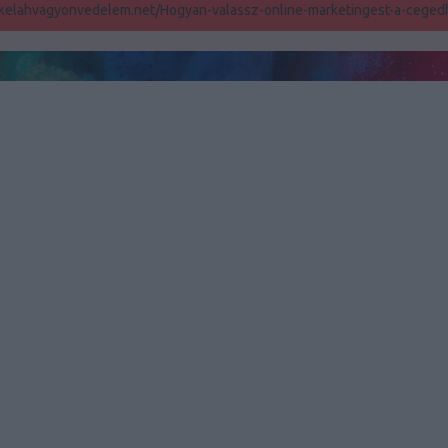
/kelahvagyonvedelem.net/Hogyan-valassz-online-marketingest-a-cege
rpittisztítás, webol
készítés, autó
Riemchen Verblender