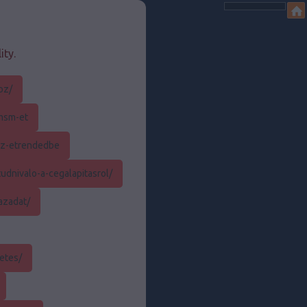
ity.
oz/
-msm-et
az-etrendedbe
udnivalo-a-cegalapitasrol/
azadat/
etes/