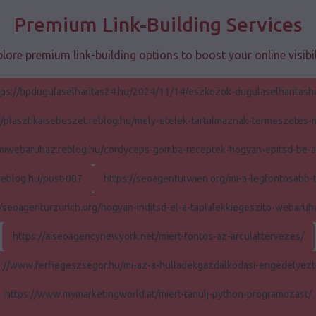
Premium Link-Building Services
lore premium link-building options to boost your online visibil
tps://bpdugulaselharitas24.hu/2024/11/14/eszkozok-dugulaselharitash
//plasztikaisebeszet.reblog.hu/mely-etelek-tartalmaznak-termeszetes
gumiwebaruhaz.reblog.hu/cordyceps-gomba-receptek-hogyan-epitsd-be-
.reblog.hu/post-007
https://seoagenturwien.org/mi-a-legfontosabb-t
//seoagenturzurich.org/hogyan-inditsd-el-a-taplalekkiegeszito-webaruh
https://aiseoagencynewyork.net/miert-fontos-az-arculattervezes/
s://www.ferfiegeszsegor.hu/mi-az-a-hulladekgazdalkodasi-engedelyezt
https://www.mymarketingworld.at/miert-tanulj-python-programozast/