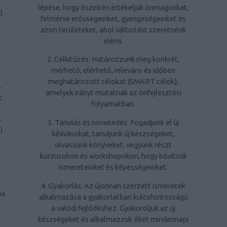
lépése, hogy őszintén értékeljük önmagunkat,
1
)
felmérve erősségeinket, gyengeségeinket és
azon területeket, ahol változást szeretnénk
elérni.
2. Célkitűzés: Határozzunk meg konkrét,
mérhető, elérhető, releváns és időben
meghatározott célokat (SMART célok),
-
amelyek irányt mutatnak az önfejlesztési
t
folyamatban.
s
3. Tanulás és növekedés: Fogadjunk el új
1
)
kihívásokat, tanuljunk új készségeket,
olvassunk könyveket, vegyünk részt
kurzusokon és workshopokon, hogy bővítsük
ismereteinket és képességeinket.
4. Gyakorlás: Az újonnan szerzett ismeretek
pa
alkalmazása a gyakorlatban kulcsfontosságú
a valódi fejlődéshez. Gyakoroljuk az új
készségeket és alkalmazzuk őket mindennapi