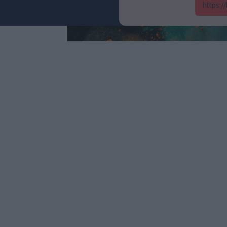
https:/
Ká