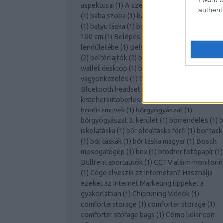
aspektusai
(
1
)
A személyes növekedés ugyan
authenti
(
1
)
baba szoba
(
1
)
badacsonyörs
(
1
)
batyutásk
(
1
)
batyu táska
(
1
)
bazilika
(
1
)
belátásgátló hál
180 cm
(
1
)
Belépés a Facebook Marketing
lendületébe
(
1
)
Belsőépítészet
(
1
)
beltéri ajtó
(
2
)
beltéri ajtók
(
2
)
beltéri ajtó tokkal
(
2
)
bitcoi
wallet desktop
(
1
)
bitcoin wallet osx
(
1
)
bizal
vagyonkezelés
(
1
)
blázek
(
1
)
blazek
(
1
)
Bluetooth headset
(
1
)
BMW
kisteherautoberles.co.hu árak
(
1
)
borászat
(
1
)
bordiszmuvek
(
1
)
bőrgyógyászat
(
1
)
bőrgyógyászat 3. kerület
(
1
)
borrendelés
(
1
)
b
iskolatáska
(
1
)
bőr oldaltáska férfi
(
1
)
bor task
(
1
)
bőr táskák
(
1
)
bőr táska magyar
(
1
)
Bosch
mosogatógép
(
1
)
brix
(
1
)
brother fotópapír
(
1
)
Bullrent sportautók
(
1
)
CCTV alarm monitori
(
1
)
Cége elveszik az interneten? Használja
ezeket az Internet Marketing tippeket a
gyakorlatban
(
1
)
Chiptuning Videók
(
1
)
comforterstorage
(
1
)
comforter storage
(
1
)
comforter storage bags
(
1
)
Cómo lidiar con