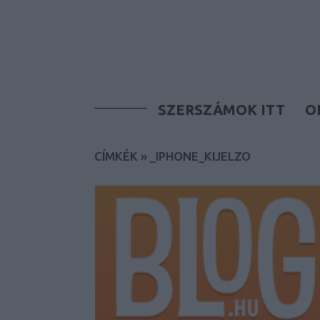
SZERSZÁMOK ITT
O
CÍMKÉK
»
_IPHONE_KIJELZO