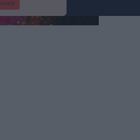
dhez.php
dal