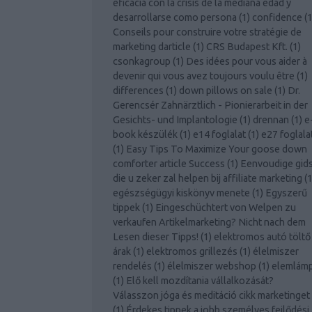
eficacia con la crisis de la mediana edad y
desarrollarse como persona
(
1
)
confidence
(
Conseils pour construire votre stratégie de
marketing darticle
(
1
)
CRS Budapest Kft.
(
1
)
csonkagroup
(
1
)
Des idées pour vous aider à
devenir qui vous avez toujours voulu être
(
1
)
differences
(
1
)
down pillows on sale
(
1
)
Dr.
Gerencsér Zahnärztlich - Pionierarbeit in der
Gesichts- und Implantologie
(
1
)
drennan
(
1
)
e
book készülék
(
1
)
e14 foglalat
(
1
)
e27 foglala
(
1
)
Easy Tips To Maximize Your goose down
comforter article Success
(
1
)
Eenvoudige gid
die u zeker zal helpen bij affiliate marketing
(
egészségügyi kiskönyv menete
(
1
)
Egyszerű
tippek
(
1
)
Eingeschüchtert von Welpen zu
verkaufen Artikelmarketing? Nicht nach dem
Lesen dieser Tipps!
(
1
)
elektromos autó töltő
árak
(
1
)
elektromos grillezés
(
1
)
élelmiszer
rendelés
(
1
)
élelmiszer webshop
(
1
)
elemlám
(
1
)
Elő kell mozdítania vállalkozását?
Válasszon jóga és meditáció cikk marketinget
(
1
)
Érdekes tippek a jobb személyes fejlődési