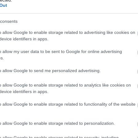
önbizalom növekedéséhez, a stressz
Out
kezeléséhez, a boldogság és elégedettség
1
)
érzésének fokozásához, valamint az élet
kihívásaival való hatékonyabb
consents
megbirkózáshoz.
o allow Google to enable storage related to advertising like cookies on
Az önfejlesztés előnyei
evice identifiers in apps.
1. Növekedett önismeret: Az önfejlesztési út
o allow my user data to be sent to Google for online advertising
kezdőpontja gyakran az önvizsgálat, ami által
s.
jobban megismerhetjük saját motivációinkat,
vágyainkat, erősségeinket és korlátainkat. Ez
to allow Google to send me personalized advertising.
az önismeret alapvető ahhoz, hogy tudatos
döntéseket hozhassunk életünk különböző
o allow Google to enable storage related to analytics like cookies on
aspektusairól.
evice identifiers in apps.
ok
2. Hatékonyabb célkitűzés és -elérés: Az
o allow Google to enable storage related to functionality of the website
önfejlesztés segít kialakítani a célok
ll
meghatározásához és eléréséhez szükséges
készségeket és stratégiákat, így könnyebbé
o allow Google to enable storage related to personalization.
válik számunkra, hogy elérjük azt, amire
vágyunk az életben.
o allow Google to enable storage related to security, including