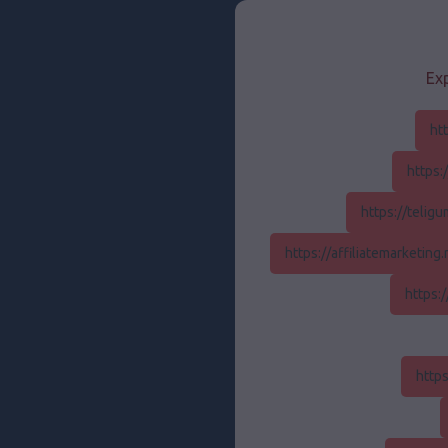
Exp
ht
https:
https://teli
https://affiliatemarketing
https:
http