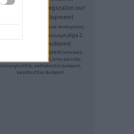
ozmetikaesszepsegszalon
our
personal development
hiptuninggyik
Personal development,
jóga 2.
árpittisztítás és más érdekességek
és 13. kerület budapest
webfejlesztés budapest
teherautó
bérlés 16. kerület, feelwell, bmw autochip,
szőnyegtisztítás, webfejlesztés budapest,
kárpittisztítás Budapest